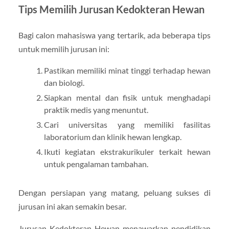
Tips Memilih Jurusan Kedokteran Hewan
Bagi calon mahasiswa yang tertarik, ada beberapa tips
untuk memilih jurusan ini:
Pastikan memiliki minat tinggi terhadap hewan
dan biologi.
Siapkan mental dan fisik untuk menghadapi
praktik medis yang menuntut.
Cari universitas yang memiliki fasilitas
laboratorium dan klinik hewan lengkap.
Ikuti kegiatan ekstrakurikuler terkait hewan
untuk pengalaman tambahan.
Dengan persiapan yang matang, peluang sukses di
jurusan ini akan semakin besar.
Jurusan Kedokteran Hewan menawarkan pendidikan