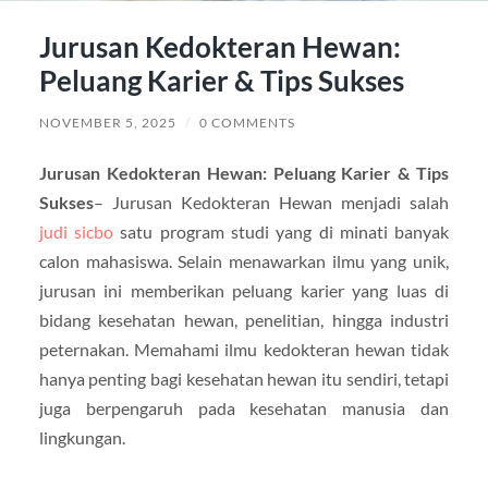
Jurusan Kedokteran Hewan:
Peluang Karier & Tips Sukses
NOVEMBER 5, 2025
/
0 COMMENTS
Jurusan Kedokteran Hewan: Peluang Karier & Tips
Sukses
– Jurusan Kedokteran Hewan menjadi salah
judi sicbo
satu program studi yang di minati banyak
calon mahasiswa. Selain menawarkan ilmu yang unik,
jurusan ini memberikan peluang karier yang luas di
bidang kesehatan hewan, penelitian, hingga industri
peternakan. Memahami ilmu kedokteran hewan tidak
hanya penting bagi kesehatan hewan itu sendiri, tetapi
juga berpengaruh pada kesehatan manusia dan
lingkungan.