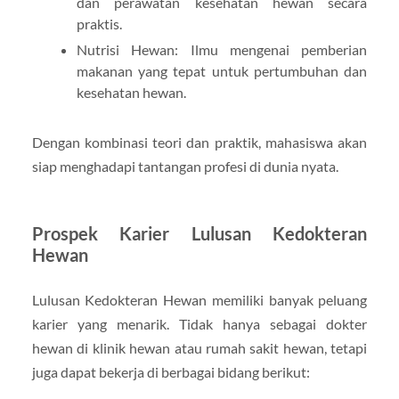
dan perawatan kesehatan hewan secara
praktis.
Nutrisi Hewan: Ilmu mengenai pemberian
makanan yang tepat untuk pertumbuhan dan
kesehatan hewan.
Dengan kombinasi teori dan praktik, mahasiswa akan
siap menghadapi tantangan profesi di dunia nyata.
Prospek Karier Lulusan Kedokteran
Hewan
Lulusan Kedokteran Hewan memiliki banyak peluang
karier yang menarik. Tidak hanya sebagai dokter
hewan di klinik hewan atau rumah sakit hewan, tetapi
juga dapat bekerja di berbagai bidang berikut: