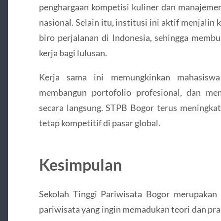
penghargaan kompetisi kuliner dan manajemen
nasional. Selain itu, institusi ini aktif menjali
biro perjalanan di Indonesia, sehingga mem
kerja bagi lulusan.
Kerja sama ini memungkinkan mahasiswa
membangun portofolio profesional, dan mem
secara langsung. STPB Bogor terus meningkatk
tetap kompetitif di pasar global.
Kesimpulan
Sekolah Tinggi Pariwisata Bogor merupakan p
pariwisata yang ingin memadukan teori dan pra