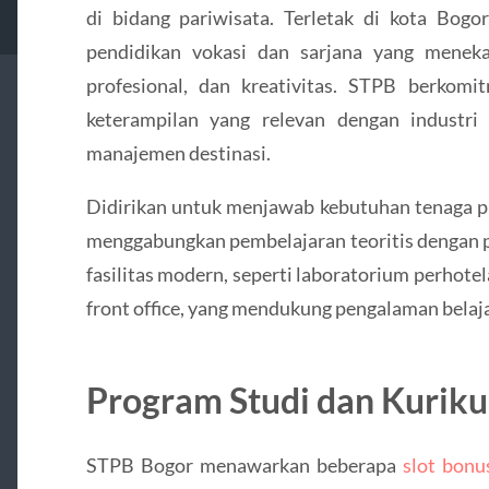
di bidang pariwisata. Terletak di kota Bogo
pendidikan vokasi dan sarjana yang meneka
profesional, dan kreativitas. STPB berko
keterampilan yang relevan dengan industri 
manajemen destinasi.
Didirikan untuk menjawab kebutuhan tenaga pr
menggabungkan pembelajaran teoritis dengan p
fasilitas modern, seperti laboratorium perhotela
front office, yang mendukung pengalaman belaj
Program Studi dan Kurik
STPB Bogor menawarkan beberapa
slot bonu