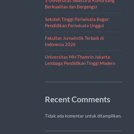
5 Universitas Swasta di Korea yang
Berkualitas dan Bergengsi
Sekolah Tinggi Pariwisata Bogor:
Pendidikan Pariwisata Unggul
Fakultas Jurnalistik Terbaik di
Indonesia 2026
Universitas MH Thamrin Jakarta:
Lembaga Pendidikan Tinggi Modern
Recent Comments
Tidak ada komentar untuk ditampilkan.