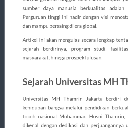
sumber daya manusia berkualitas adalah 
Perguruan tinggi ini hadir dengan visi mencet
dan mampu bersaing di era global.
Artikel ini akan mengulas secara lengkap ten
sejarah berdirinya, program studi, fasilita
masyarakat, hingga prospek lulusan.
Sejarah Universitas MH T
Universitas MH Thamrin Jakarta berdiri 
kehidupan bangsa melalui pendidikan berkual
tokoh nasional Mohammad Husni Thamrin, 
dikenal dengan dedikasi dan perjuangannya u