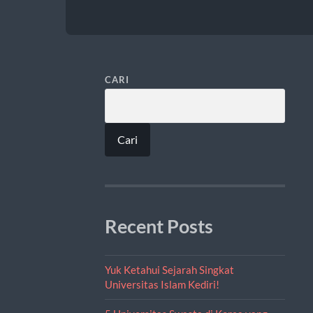
CARI
Cari
Recent Posts
Yuk Ketahui Sejarah Singkat
Universitas Islam Kediri!