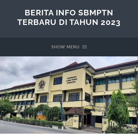
BERITA INFO SBMPTN
TERBARU DI TAHUN 2023
SHOW MENU