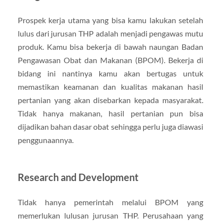
Prospek kerja utama yang bisa kamu lakukan setelah
lulus dari jurusan THP adalah menjadi pengawas mutu
produk. Kamu bisa bekerja di bawah naungan Badan
Pengawasan Obat dan Makanan (BPOM). Bekerja di
bidang ini nantinya kamu akan bertugas untuk
memastikan keamanan dan kualitas makanan hasil
pertanian yang akan disebarkan kepada masyarakat.
Tidak hanya makanan, hasil pertanian pun bisa
dijadikan bahan dasar obat sehingga perlu juga diawasi
penggunaannya.
Research and Development
Tidak hanya pemerintah melalui BPOM yang
memerlukan lulusan jurusan THP. Perusahaan yang