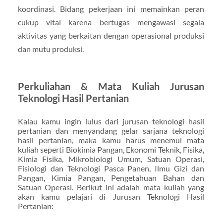
koordinasi. Bidang pekerjaan ini memainkan peran
cukup vital karena bertugas mengawasi segala
aktivitas yang berkaitan dengan operasional produksi
dan mutu produksi.
Perkuliahan & Mata Kuliah Jurusan
Teknologi Hasil Pertanian
Kalau kamu ingin lulus dari jurusan teknologi hasil
pertanian dan menyandang gelar sarjana teknologi
hasil pertanian, maka kamu harus menemui mata
kuliah seperti Biokimia Pangan, Ekonomi Teknik, Fisika,
Kimia Fisika, Mikrobiologi Umum, Satuan Operasi,
Fisiologi dan Teknologi Pasca Panen, Ilmu Gizi dan
Pangan, Kimia Pangan, Pengetahuan Bahan dan
Satuan Operasi. Berikut ini adalah mata kuliah yang
akan kamu pelajari di Jurusan Teknologi Hasil
Pertanian: