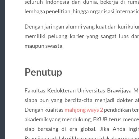
seluruh Indonesia dan dunia, bekerja di rumah
lembaga penelitian, hingga organisasi internasi
Dengan jaringan alumni yang kuat dan kurikul
memiliki peluang karier yang sangat luas dan
maupun swasta.
Penutup
Fakultas Kedokteran Universitas Brawijaya M
siapa pun yang bercita-cita menjadi dokter a
Dengan kualitas
mahjong ways 2
pendidikan terb
akademik yang mendukung, FKUB terus mencet
siap bersaing di era global. Jika Anda ingi
Brawijaya adalah pilihan yang tidak akan meng