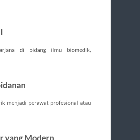
l
rjana di bidang ilmu biomedik,
idanan
rik menjadi perawat profesional atau
jar yang Modern