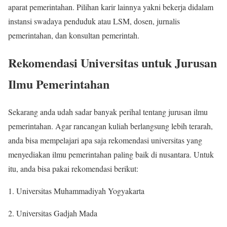
aparat pemerintahan. Pilihan karir lainnya yakni bekerja didalam
instansi swadaya penduduk atau LSM, dosen, jurnalis
pemerintahan, dan konsultan pemerintah.
Rekomendasi Universitas untuk Jurusan
Ilmu Pemerintahan
Sekarang anda udah sadar banyak perihal tentang jurusan ilmu
pemerintahan. Agar rancangan kuliah berlangsung lebih terarah,
anda bisa mempelajari apa saja rekomendasi universitas yang
menyediakan ilmu pemerintahan paling baik di nusantara. Untuk
itu, anda bisa pakai rekomendasi berikut:
1. Universitas Muhammadiyah Yogyakarta
2. Universitas Gadjah Mada