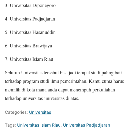
3. Universitas Diponegoro
4. Universitas Padjadjaran
5. Universitas Hasanuddin
6. Universitas Brawijaya
7. Universitas Islam Riau
Seluruh Universitas tersebut bisa jadi tempat studi paling baik
terhadap program studi ilmu pemerintahan. Kamu cuma harus
memilih di kota mana anda dapat menempuh perkuliahan
terhadap universitas-universitas di atas.
Categories:
Universitas
Tags:
Universitas Islam Riau
,
Universitas Padjadjaran