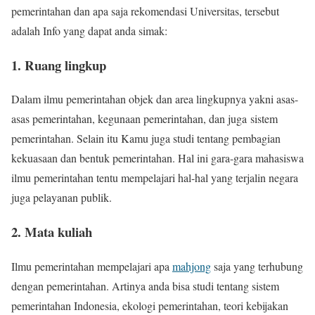
pemerintahan dan apa saja rekomendasi Universitas, tersebut
adalah Info yang dapat anda simak:
1. Ruang lingkup
Dalam ilmu pemerintahan objek dan area lingkupnya yakni asas-
asas pemerintahan, kegunaan pemerintahan, dan juga sistem
pemerintahan. Selain itu Kamu juga studi tentang pembagian
kekuasaan dan bentuk pemerintahan. Hal ini gara-gara mahasiswa
ilmu pemerintahan tentu mempelajari hal-hal yang terjalin negara
juga pelayanan publik.
2. Mata kuliah
Ilmu pemerintahan mempelajari apa
mahjong
saja yang terhubung
dengan pemerintahan. Artinya anda bisa studi tentang sistem
pemerintahan Indonesia, ekologi pemerintahan, teori kebijakan