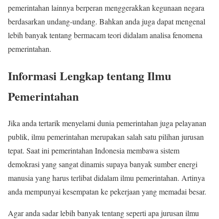
pemerintahan lainnya berperan menggerakkan kegunaan negara
berdasarkan undang-undang. Bahkan anda juga dapat mengenal
lebih banyak tentang bermacam teori didalam analisa fenomena
pemerintahan.
Informasi Lengkap tentang Ilmu
Pemerintahan
Jika anda tertarik menyelami dunia pemerintahan juga pelayanan
publik, ilmu pemerintahan merupakan salah satu pilihan jurusan
tepat. Saat ini pemerintahan Indonesia membawa sistem
demokrasi yang sangat dinamis supaya banyak sumber energi
manusia yang harus terlibat didalam ilmu pemerintahan. Artinya
anda mempunyai kesempatan ke pekerjaan yang memadai besar.
Agar anda sadar lebih banyak tentang seperti apa jurusan ilmu