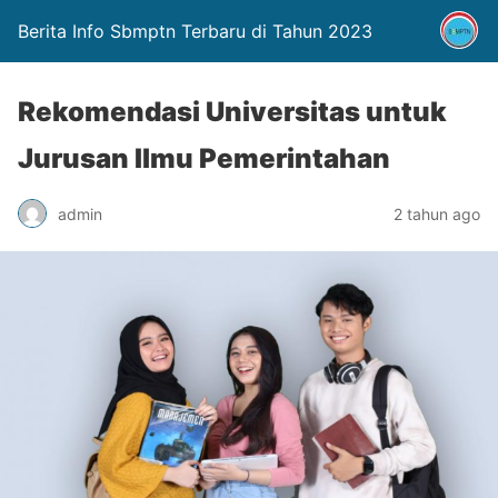
Berita Info Sbmptn Terbaru di Tahun 2023
Rekomendasi Universitas untuk
Jurusan Ilmu Pemerintahan
admin
2 tahun ago