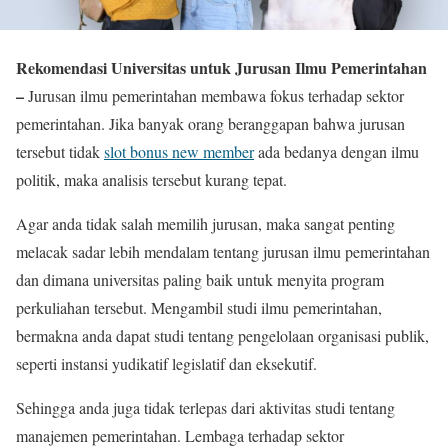
Rekomendasi Universitas untuk Jurusan Ilmu Pemerintahan
–
Jurusan ilmu pemerintahan membawa fokus terhadap sektor
pemerintahan. Jika banyak orang beranggapan bahwa jurusan
tersebut tidak
slot bonus new member
ada bedanya dengan ilmu
politik, maka analisis tersebut kurang tepat.
Agar anda tidak salah memilih jurusan, maka sangat penting
melacak sadar lebih mendalam tentang jurusan ilmu pemerintahan
dan dimana universitas paling baik untuk menyita program
perkuliahan tersebut. Mengambil studi ilmu pemerintahan,
bermakna anda dapat studi tentang pengelolaan organisasi publik,
seperti instansi yudikatif legislatif dan eksekutif.
Sehingga anda juga tidak terlepas dari aktivitas studi tentang
manajemen pemerintahan. Lembaga terhadap sektor